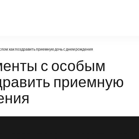
resurs-service.ru
ом: как поздравить приемную дочь с днем рождения
енты с особым
здравить приемную
ения