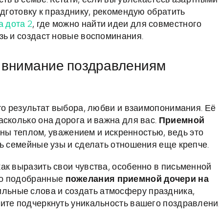
ть в семье. Кстати, если вы увлекаетесь азартными
одготовку к празднику, рекомендую обратить
а дота 2
, где можно найти идеи для совместного
зь и создаст новые воспоминания.
 внимание поздравлениям
то результат выбора, любви и взаимопонимания. Её
асколько она дорога и важна для вас.
Приемной
ы теплом, уважением и искренностью, ведь это
ть семейные узы и сделать отношения еще крепче.
ак выразить свои чувства, особенно в письменной
но подобранные
пожелания приемной дочери на
вильные слова и создать атмосферу праздника,
ите подчеркнуть уникальность вашего поздравлени