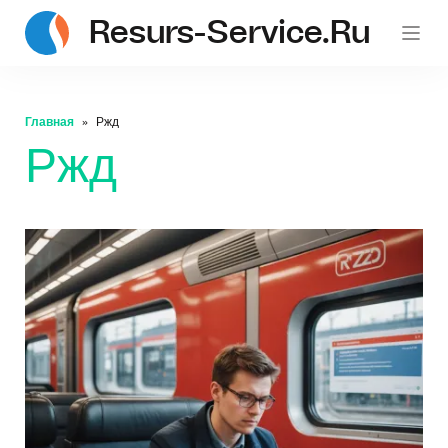
Resurs-Service.ru
Главная
Ржд
Ржд